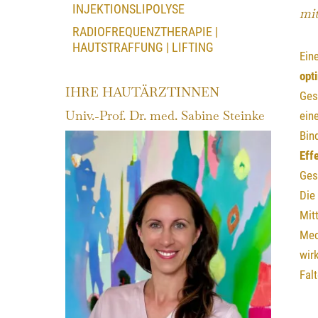
INJEKTIONSLIPOLYSE
mi
RADIOFREQUENZTHERAPIE |
HAUTSTRAFFUNG | LIFTING
Ein
opt
IHRE HAUTÄRZTINNEN
Ges
Univ.-Prof. Dr. med. Sabine Steinke
ein
Bin
Eff
Ges
Die
Mit
Mec
wir
Fal