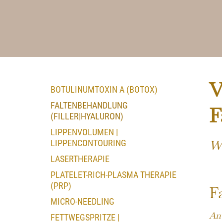
V
BOTULINUMTOXIN A (BOTOX)
FALTENBEHANDLUNG
F
(FILLER|HYALURON)
LIPPENVOLUMEN |
Wa
LIPPENCONTOURING
LASERTHERAPIE
PLATELET-RICH-PLASMA THERAPIE
(PRP)
F
MICRO-NEEDLING
Anw
FETTWEGSPRITZE |