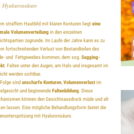
t Hyaluronsäure
em straffem Hautbild mit klaren Konturen liegt
eine
imale Volumenverteilung
in den einzelnen
ichtspartien zugrunde. Im Laufe der Jahre kann es zu
em fortschreitenden Verlust von Bestandteilen des
de- und Fettgewebes kommen, dem sog.
Sagging-
ekt
. Falten unter den Augen, am Hals und insgesamt im
icht werden sichtbar.
 Folge sind
unscharfe Konturen
,
Volumenverlust
im
telgesicht und beginnende
Faltenbildung
. Diese
hanismen können den Gesichtsausdruck müde und alt
ken lassen. Eine mögliche Behandlungsform bietet die
tenunterspritzung mit Hyaluronsäure.