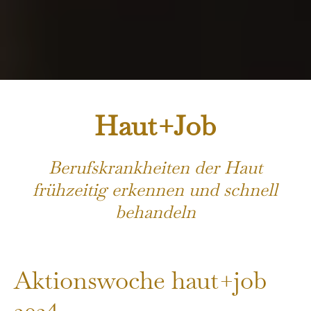
Haut+Job
Berufskrankheiten der Haut
frühzeitig erkennen und schnell
behandeln
Aktionswoche haut+job