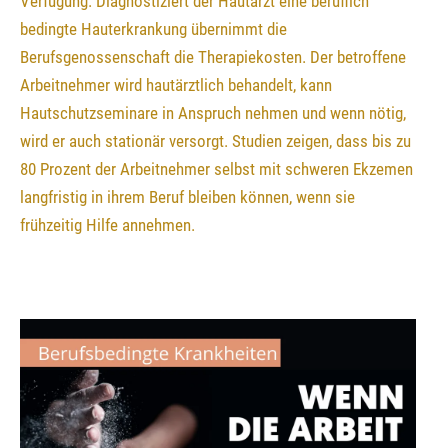
Verfügung. Diagnostiziert der Hautarzt eine beruflich
bedingte Hauterkrankung übernimmt die
Berufsgenossenschaft die Therapiekosten. Der betroffene
Arbeitnehmer wird hautärztlich behandelt, kann
Hautschutzseminare in Anspruch nehmen und wenn nötig,
wird er auch stationär versorgt. Studien zeigen, dass bis zu
80 Prozent der Arbeitnehmer selbst mit schweren Ekzemen
langfristig in ihrem Beruf bleiben können, wenn sie
frühzeitig Hilfe annehmen.