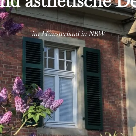
und ästhetische D
im Münsterland in NRW