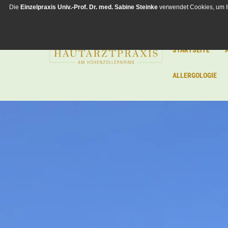
Die
Einzelpraxis
Univ.-Prof. Dr. med. Sabine Steinke
verwendet Cookies, um I
STARTSEITE
ALLERGOLOGIE