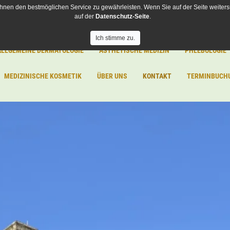
hnen den bestmöglichen Service zu gewährleisten. Wenn Sie auf der Seite weiters
auf der
Datenschutz-Seite
.
Ich stimme zu.
ALLGEMEINE DERMATOLOGIE
ÄSTHETISCHE MEDIZIN
PHLEBOLOGIE
MEDIZINISCHE KOSMETIK
ÜBER UNS
KONTAKT
TERMINBUCH