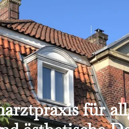
harztpraxis für al